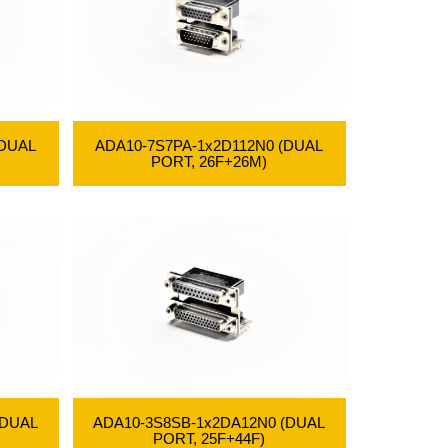
(DUAL
ADA10-7S7PA-1x2D112N0 (DUAL
PORT, 26F+26M)
ADA10-3S8SB-1x2DA12N0 (DUAL
(DUAL
PORT, 25F+44F)