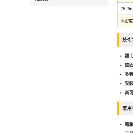
25 Pin
高密度
技術
類
堅
多
安
高
應用
電