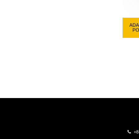
ADA
PO
+8