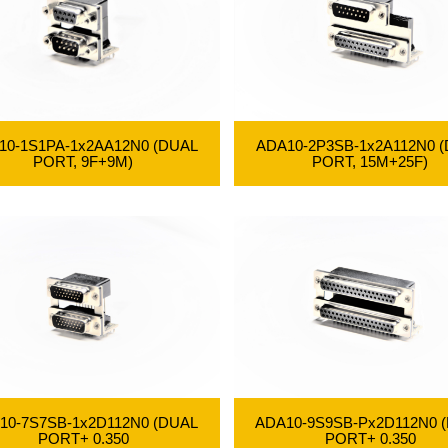
ADA10-2P3SB-1x2A112N0 
10-1S1PA-1x2AA12N0 (DUAL
PORT, 15M+25F)
PORT, 9F+9M)
10-7S7SB-1x2D112N0 (DUAL
ADA10-9S9SB-Px2D112N0 
PORT+ 0.350
PORT+ 0.350