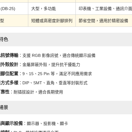
 (DB-25)
大型，多功能
印表機、工業設備、通訊介
型
短體或高密度針腳排列
節省空間，適用於精密設備
特色
比訊號傳輸
：支援 RGB 影像訊號，適合傳統顯示設備
固外殼設計
：金屬屏蔽外殼，提升抗干擾能力
種腳位配置
：9、15、25 Pin 等，滿足不同應用需求
裝方式多樣
：DIP、SMT、直角、垂直等封裝形式
可靠性
：耐插拔設計，適合長期使用
場景
腦與顯示設備
：顯示器、投影機、顯卡