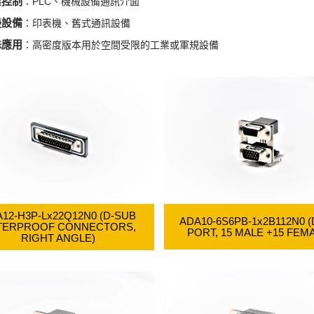
業控制
：PLC、機械設備通訊介面
邊設備
：印表機、舊式通訊設備
殊應用
：高密度版本用於空間受限的工業或軍規設備
12-H3P-Lx22Q12N0 (D-SUB
ADA10-6S6PB-1x2B112N0 
TERPROOF CONNECTORS,
PORT, 15 MALE +15 FEM
RIGHT ANGLE)