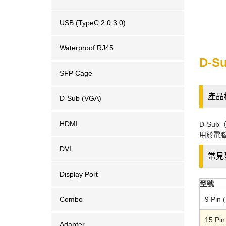
USB (TypeC,2.0,3.0)
Waterproof RJ45
D-
SFP Cage
產品
D-Sub (VGA)
HDMI
D-Su
用於電
DVI
常見
Display Port
型號
Combo
9 Pin 
15 Pin
Adapter