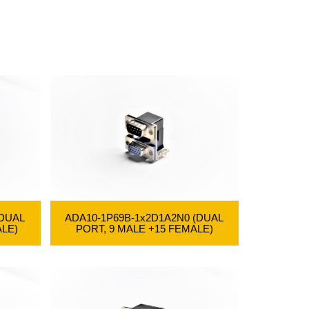
(DUAL
ADA10-1P69B-1x2D1A2N0 (DUAL
ALE)
PORT, 9 MALE +15 FEMALE)