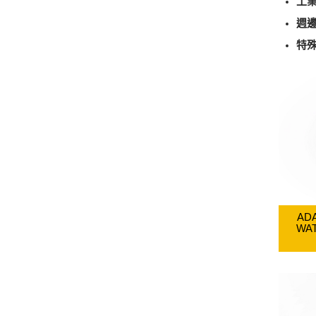
工
週
特
ADA
WA