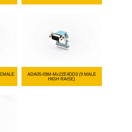
ADA05-09M-Mx22E4DD3 (9 MALE
FEMALE
HIGH RAISE)