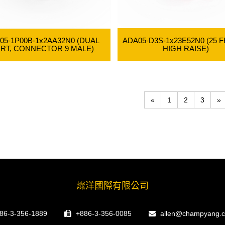
ADA05-D3S-1x23E52N0 (25 
05-1P00B-1x2AA32N0 (DUAL
HIGH RAISE)
RT, CONNECTOR 9 MALE)
«
1
2
3
»
燦洋國際有限公司
86-3-356-1889
+886-3-356-0085
allen@champyang.c