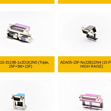
0-3S19B-1x2D1K2N0 (Triple,
ADA05-15F-Nx22B1DN4 (15 
25F+9M+15F)
HIGH RAISE)