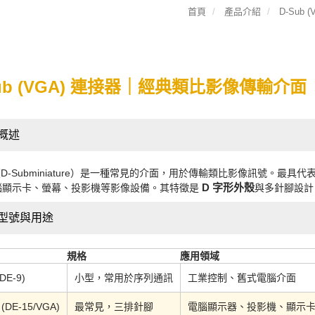
首頁
產品介紹
D-Sub (
Sub (VGA) 連接器｜經典類比影像傳輸介面
概述
b（D-Subminiature）是一種常見的介面，用於傳輸類比影像訊號。最具
D 字形外殼
腦顯示卡、螢幕、投影機等影像設備。其特徵是
與多針腳設計
型號與用途
規格
應用領域
(DE-9)
小型，常用於序列通訊
工業控制、舊式電腦介面
 (DE-15/VGA)
最常見，三排針腳
電腦顯示器、投影機、顯示