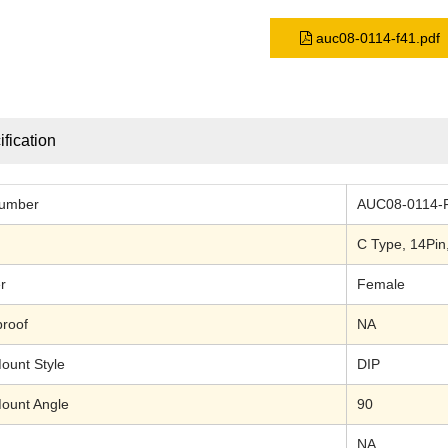
auc08-0114-f41.pdf
fication
Number
AUC08-0114-
C Type, 14Pin
r
Female
roof
NA
ount Style
DIP
ount Angle
90
NA