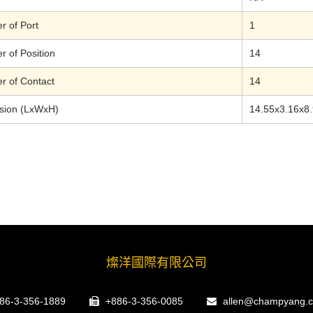
 of Port
1
 of Position
14
 of Contact
14
sion (LxWxH)
14.55x3.16x8
燦洋國際有限公司
86-3-356-1889
+886-3-356-0085
allen@champyang.c