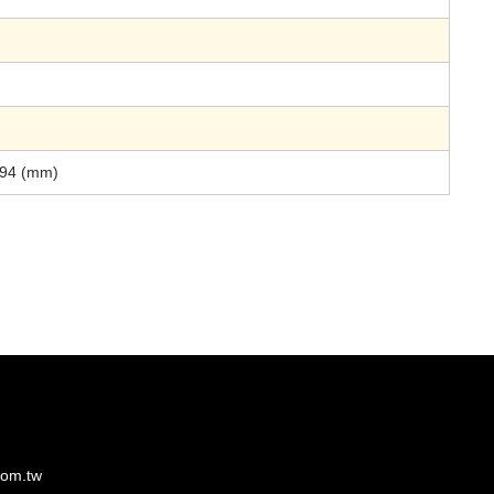
.94 (mm)
om.tw