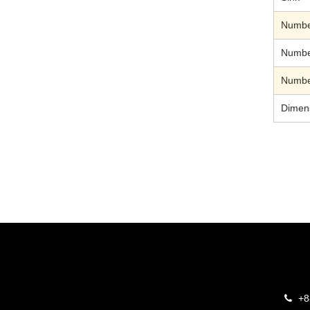
Number
Number
Number
Dimen
+8