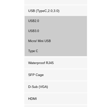
USB (TypeC,2.0,3.0)
USB2.0
USB3.0
Micro/ Mini USB
Type C
Waterproof RJ45
SFP Cage
D-Sub (VGA)
HDMI