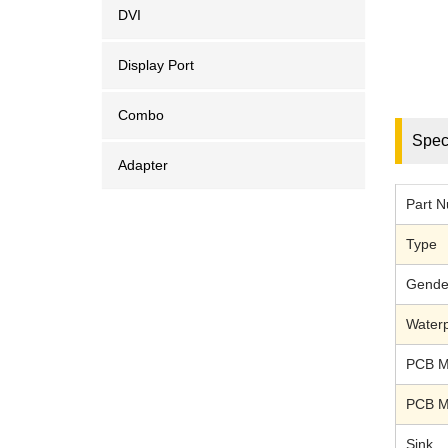
DVI
Display Port
Combo
Speci
Adapter
Part 
Type
Gende
Waterp
PCB M
PCB M
Sink